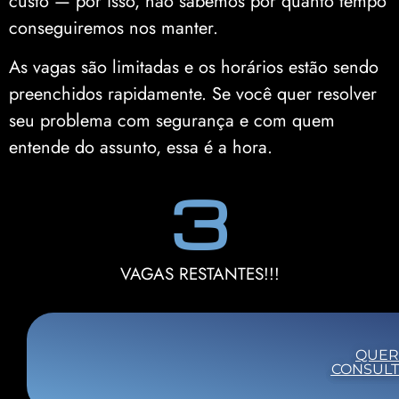
custo — por isso, não sabemos por quanto tempo
conseguiremos nos manter.
As vagas são limitadas e os horários estão sendo
preenchidos rapidamente. Se você quer resolver
seu problema com segurança e com quem
entende do assunto, essa é a hora.
4
VAGAS RESTANTES!!!
QUE
CONSULT