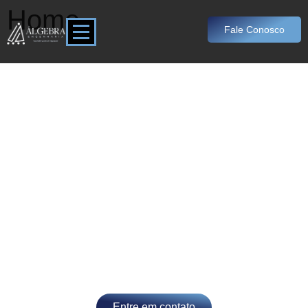
Home
Fale Conosco
Do conceito a entrega:
transformamos a sua
ideia em realidade!
ESCRITÓRIO DE
ENGENHARIA EM JUIZ
DE FORA
Entre em contato